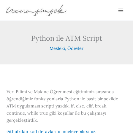
İçeriğe
A
atla
r
a
Python ile ATM Script
Mesleki
,
Ödevler
Veri Bilimi ve Makine Öğrenmesi eğitimimiz sırasında
öğrendiğimiz fonksiyonlarla Python ile basit bir şekilde
ATM uygulaması scripti yazdık. if, else, elif, break,
continue, while true gibi koşullar ile bu çalışmayı
gerçekleştirdik.
github’dan kod detaylarını inceleyebilir
s
iniz.